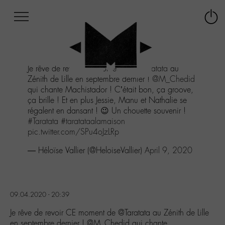
Afficher
Panneau de gestion des cookies
Labo
Connex
-
le
M-
menu
Aller
Je rêve de revoir CE moment de
@Taratata
au
au
Zénith de Lille en septembre dernier !
@M_Chedid
menu
qui chante Machistador ! C’était bon, ça groove,
Aller
ça brille ! Et en plus Jessie, Manu et Nathalie se
au
régalent en dansant ! 😉 Un chouette souvenir !
contenu
#Taratata
#taratataalamaison
Aller
pic.twitter.com/SPu4oJzLRp
à
la
— Héloïse Vallier (@HeloiseVallier)
April 9, 2020
recherche
09.04.2020 - 20:39
Je rêve de revoir CE moment de @Taratata au Zénith de Lille
en septembre dernier ! @M_Chedid qui chante