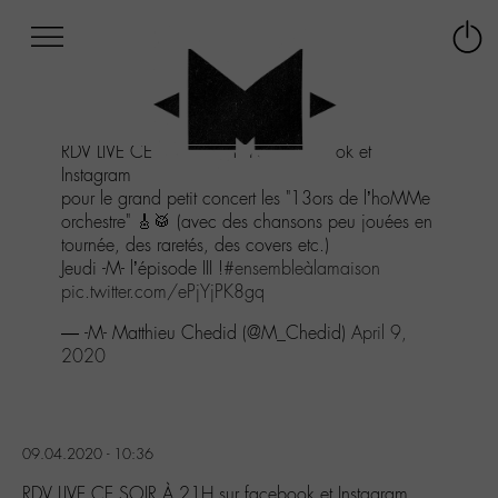
Afficher
Panneau de gestion des cookies
Labo
Connex
-
le
M-
menu
Aller
RDV LIVE CE SOIR À 21H sur facebook et
au
Instagram
menu
pour le grand petit concert les "13ors de l’hoMMe
Aller
orchestre" 🎸🥁 (avec des chansons peu jouées en
au
tournée, des raretés, des covers etc.)
contenu
Jeudi -M- l’épisode III !
#ensembleàlamaison
Aller
pic.twitter.com/ePjYjPK8gq
à
la
— -M- Matthieu Chedid (@M_Chedid)
April 9,
recherche
2020
09.04.2020 - 10:36
RDV LIVE CE SOIR À 21H sur facebook et Instagram