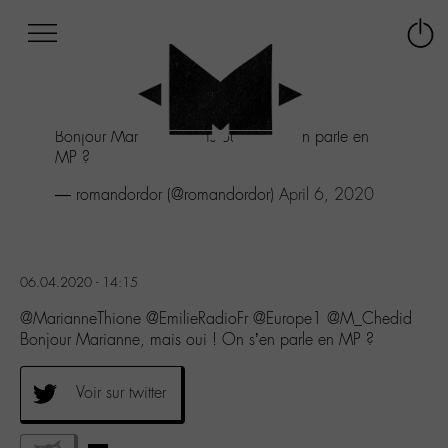
Afficher
Panneau de gestion des cookies
Labo
Connex
-
le
M-
menu
Aller
Bonjour Marianne, mais oui ! On s'en parle en
au
MP ?
menu
Aller
— romandordor (@romandordor)
April 6, 2020
au
contenu
Aller
à
06.04.2020 - 14:15
la
recherche
@MarianneThione @EmilieRadioFr @Europe1 @M_Chedid
Bonjour Marianne, mais oui ! On s’en parle en MP ?
Voir sur twitter