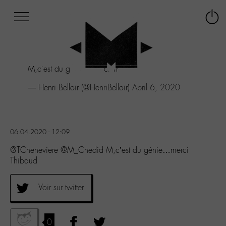
Afficher
Panneau de gestion des cookies
Labo
Connex
-
le
M-
menu
Aller
M,c'est du génie...merci Thibaud
au
menu
— Henri Belloir (@HenriBelloir)
April 6, 2020
Aller
au
contenu
Aller
06.04.2020 - 12:09
à
la
@TCheneviere @M_Chedid M,c’est du génie…merci
recherche
Thibaud
Voir sur twitter
0