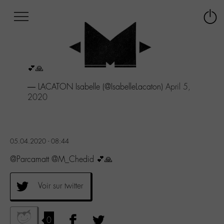
Afficher
Panneau de gestion des cookies
Labo
Connex
-
le
M-
menu
Aller
💕🙏
au
menu
— LACATON Isabelle (@IsabelleLacaton)
April 5,
Aller
2020
au
contenu
Aller
à
05.04.2020 - 08:44
la
recherche
@Parcamatt @M_Chedid 💕🙏
Voir sur twitter
0