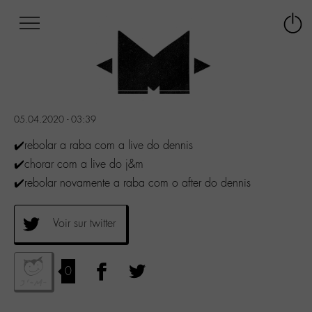
Afficher
Panneau de gestion des cookies
Labo
Connex
-
le
M-
menu
Aller
au
menu
05.04.2020 - 03:39
Aller
au
✔️rebolar a raba com a live do dennis
contenu
✔️chorar com a live do j&m
Aller
✔️rebolar novamente a raba com o after do dennis
à
la
recherche
Voir sur twitter
0