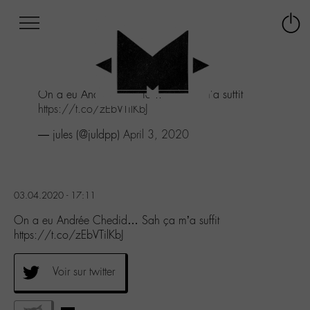
Afficher
Panneau de gestion des cookies
Labo
Connex
-
le
M-
menu
Aller
On a eu Andrée Chedid... Sah ça m'a suffit
au
https://t.co/zEbVTilKbJ
menu
Aller
— jules (@juldpp)
April 3, 2020
au
contenu
Aller
à
03.04.2020 - 17:11
la
recherche
On a eu Andrée Chedid… Sah ça m’a suffit
https://t.co/zEbVTilKbJ
Voir sur twitter