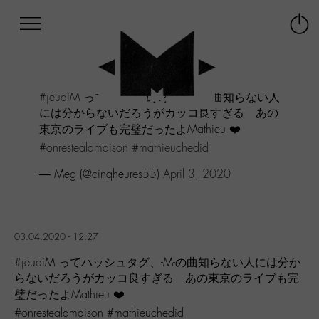
Afficher
Panneau de gestion des cookies
Labo
Connex
-
le
M-
menu
Aller
#jeudiM
ってハッシュタグ、-M-の曲知らない人
au
には分からないだろうがカッコ良すぎる あの
menu
東京のライブも完璧だったよMathieu ❤️
Aller
au
#onrestealamaison
#mathieuchedid
contenu
— Meg (@cinqheures55)
April 3, 2020
Aller
à
la
recherche
03.04.2020 - 12:27
#jeudiM ってハッシュタグ、-M-の曲知らない人には分か
らないだろうがカッコ良すぎる あの東京のライブも完
璧だったよMathieu ❤️
#onrestealamaison #mathieuchedid