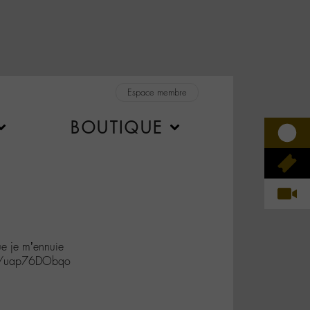
Espace membre
BOUTIQUE
ue je m’ennuie
co/uap76DObqo