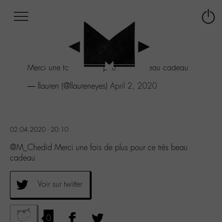
Afficher
Panneau de gestion des cookies
Labo
Connex
-
le
M-
menu
Aller
Merci une fois de plus pour ce très beau cadeau
au
menu
— llauren (@llaureneyes)
April 2, 2020
Aller
au
contenu
Aller
02.04.2020 - 20:10
à
la
@M_Chedid Merci une fois de plus pour ce très beau
recherche
cadeau
Voir sur twitter
0