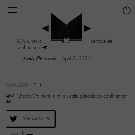
Afficher
Panneau de gestion des cookies
Labo
Connex
-
le
M-
menu
Aller
@M_Chedid
Vraiment le roi en cette période de
au
confinement 🤩
menu
Aller
— 𝑨𝒏𝒂𝒊𝒔 (@anaisirkis)
April 2, 2020
au
contenu
Aller
à
02.04.2020 - 17:11
la
recherche
@M_Chedid Vraiment le roi en cette période de confinement
🤩
Voir sur twitter