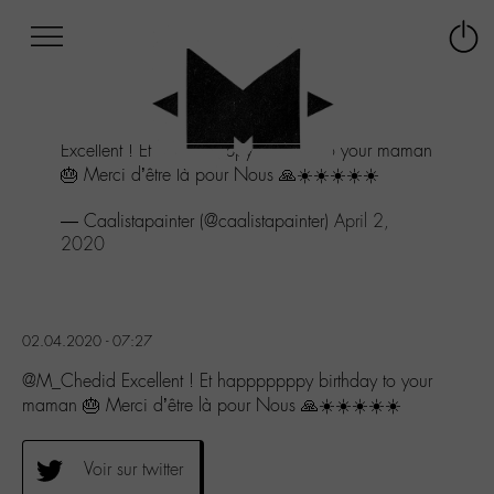
Afficher
Panneau de gestion des cookies
Labo
Connex
-
le
M-
menu
Aller
Excellent ! Et happpppppy birthday to your maman
au
🎂 Merci d’être là pour Nous 🙏☀️☀️☀️☀️☀️
menu
Aller
— Caalistapainter (@caalistapainter)
April 2,
au
2020
contenu
Aller
à
la
recherche
02.04.2020 - 07:27
@M_Chedid Excellent ! Et happpppppy birthday to your
maman 🎂 Merci d’être là pour Nous 🙏☀️☀️☀️☀️☀️
Voir sur twitter