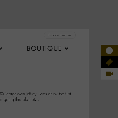
Espace membre
BOUTIQUE
Georgetown Jeffrey I was drunk the first
I’m going thru old not…