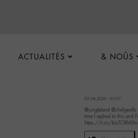
ACTUALITÉS
& NOÛS
02.04.2020 - 03:07
@jungleland @chefgeoffs @
time I replied to this and 
https://t.co/bizTOIlM3m