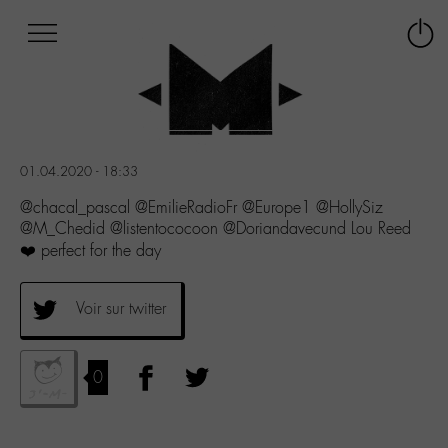
Afficher
Panneau de gestion des cookies
Labo
Connex
-
le
M-
menu
Aller
au
menu
01.04.2020 - 18:33
Aller
au
@chacal_pascal @EmilieRadioFr @Europe1 @HollySiz
contenu
@M_Chedid @listentococoon @Doriandavecund Lou Reed
Aller
❤️ perfect for the day
à
la
recherche
Voir sur twitter
0