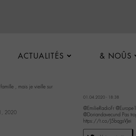
ACTUALITÉS
& NOÛS
amille , mais je vieille sur
01.04.2020 - 18:38
@EmilieRadioFr @Europe
 1, 2020
@Doriandavecund Pas trop
https://t.co/J5bqgsVJei