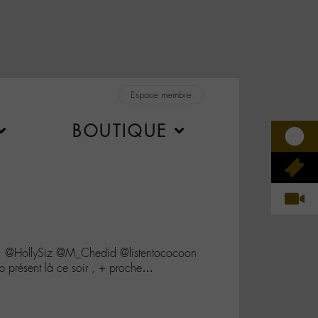
Espace membre
BOUTIQUE
1 @HollySiz @M_Chedid @listentococoon
 présent là ce soir , + proche…