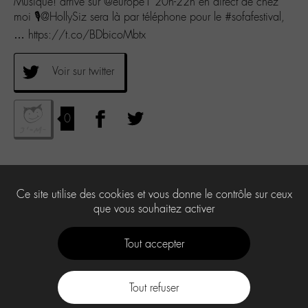
Musique! arrive sur @europe1 20h-22h en direct de chez
moi 🎙@HollySiz sera là par téléphone pour le #sofafestival,
… https://t.co/BDbicoMbtx
Voir sur twitter
0
Ce site utilise des cookies et vous donne le contrôle sur ceux
que vous souhaitez activer
Tout accepter
Tout refuser