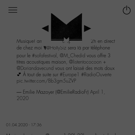
Afficher
Panneau de gestion des cookies
Labo
Connex
-
le
M-
menu
Aller
Musique! arrive sur
@europe1
20h-22h en direct
au
de chez moi 🎙
@HollySiz
sera là par téléphone
menu
Aller
pour le
#sofafestival
,
@M_Chedid
vous offre 3
au
titres acoustiques maison,
@listentococoon
+
contenu
@Doriandavecund
vous ont laissé des mots doux
Aller
💕 À tout de suite sur
#Europe1
#RadioOuverte
à
pic.twitter.com/Bb3gm5uZVP
la
— Emilie Mazoyer (@EmilieRadioFr)
April 1,
recherche
2020
01.04.2020 - 17:36