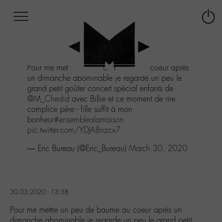
Afficher
Panneau de gestion des cookies
Labo
Connex
-
le
M-
menu
Aller
Pour me mettre un peu de baume au coeur après
au
un dimanche abominable je regarde un peu le
menu
grand petit goûter concert spécial enfants de
Aller
@M_Chedid
avec Billie et ce moment de rire
au
complice père - fille suffit à mon
contenu
bonheur
#ensemblealamaison
Aller
pic.twitter.com/YDJA8nzcx7
à
la
— Eric Bureau (@Eric_Bureau)
March 30, 2020
recherche
30.03.2020 - 13:38
Pour me mettre un peu de baume au coeur après un
dimanche abominable je regarde un peu le grand petit