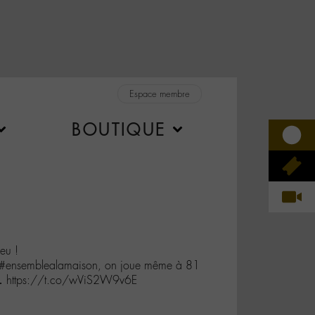
Espace membre
BOUTIQUE
eu !
st #ensemblealamaison, on joue même à 81
u… https://t.co/wViS2W9v6E