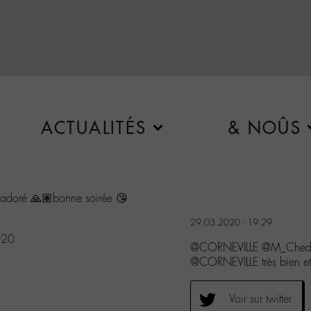
ACTUALITÉS
& NOÛS
ai adoré 🙏🏽bonne soirée 😘
29.03.2020 - 19:29
020
@CORNEVILLE @M_Chedid
@CORNEVILLE très bien et
Voir sur twitter