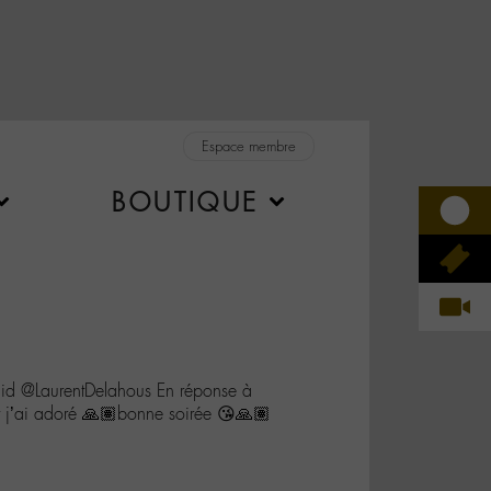
Espace membre
BOUTIQUE
 @LaurentDelahous En réponse à
 j’ai adoré 🙏🏽bonne soirée 😘🙏🏽