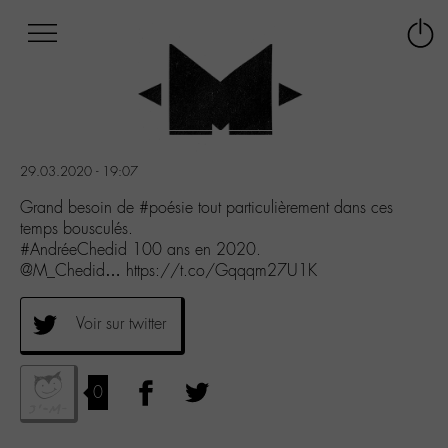
Afficher
Panneau de gestion des cookies
Labo
Connex
-
le
M-
menu
Aller
au
menu
29.03.2020 - 19:07
Aller
au
Grand besoin de #poésie tout particulièrement dans ces
contenu
temps bousculés.
Aller
#AndréeChedid 100 ans en 2020.
à
@M_Chedid… https://t.co/Gqqqm27U1K
la
recherche
Voir sur twitter
0