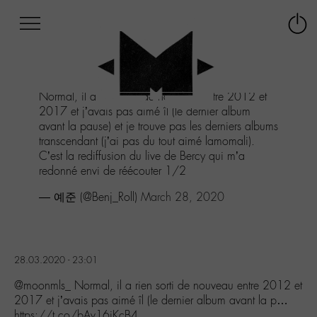
Afficher
Panneau de gestion des cookies
Labo
Connex
-
le
M-
menu
Aller
Normal, il a rien sorti de nouveau entre 2012 et
au
2017 et j’avais pas aimé îl (le dernier album
menu
avant la pause) et je trouve pas les derniers albums
Aller
transcendant (j’ai pas du tout aimé lamomali).
au
C’est la rediffusion du live de Bercy qui m’a
contenu
redonné envi de réécouter 1/2
Aller
à
— 예준 (@Benj_Roll)
March 28, 2020
la
recherche
28.03.2020 - 23:01
@moonmls_ Normal, il a rien sorti de nouveau entre 2012 et
2017 et j’avais pas aimé îl (le dernier album avant la p…
https://t.co/bAv16iKcB4