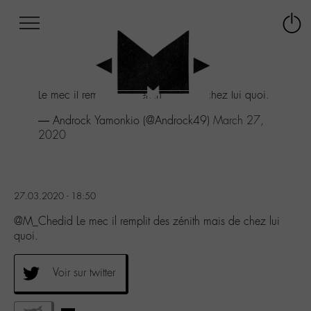
Afficher
Panneau de gestion des cookies
Labo
Connex
-
le
M-
menu
Aller
Le mec il remplit des zénith mais de chez lui quoi.
au
menu
— Androck Yamonkio (@Androck49)
March 27,
Aller
2020
au
contenu
Aller
à
27.03.2020 - 18:50
la
recherche
@M_Chedid Le mec il remplit des zénith mais de chez lui
quoi.
Voir sur twitter