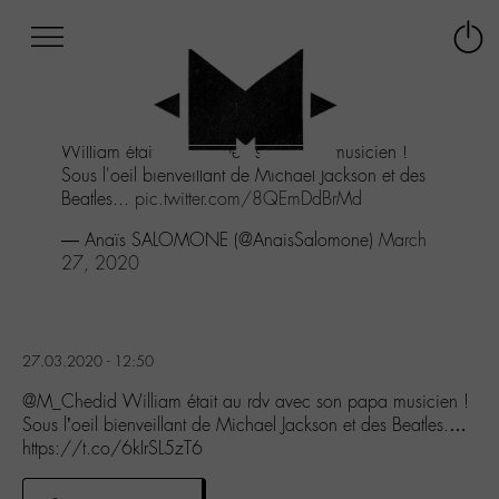
Afficher
Panneau de gestion des cookies
Labo
Connex
-
le
M-
menu
Aller
William était au rdv avec son papa musicien !
au
Sous l'oeil bienveillant de Michael Jackson et des
menu
Beatles...
pic.twitter.com/8QEmDdBrMd
Aller
au
— Anaïs SALOMONE (@AnaisSalomone)
March
contenu
27, 2020
Aller
à
la
recherche
27.03.2020 - 12:50
@M_Chedid William était au rdv avec son papa musicien !
Sous l’oeil bienveillant de Michael Jackson et des Beatles.…
https://t.co/6kIrSL5zT6