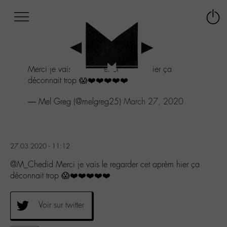
Afficher
Panneau de gestion des cookies
Labo
Connex
-
le
M-
menu
Aller
Merci je vais le regarder cet aprèm hier ça
au
déconnait trop 😱❤️❤️❤️❤️❤️
menu
Aller
— Mel Greg (@melgreg25)
March 27, 2020
au
contenu
Aller
à
la
27.03.2020 - 11:12
recherche
@M_Chedid Merci je vais le regarder cet aprèm hier ça
déconnait trop 😱❤️❤️❤️❤️❤️
Voir sur twitter