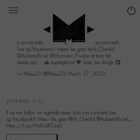
Afficher
Panneau de gestion des cookies
Labo
Connex
-
le
M-
menu
Aller
Il va me falloir un agenda avec tous ces concerts
au
live ig/facebook!! Merci les gars
@M_Chedid
menu
@Aubertofficiel
@Monsieur_Poulpe
et tous les
Aller
autres ect.... 🙏 supergénial 💙 avec les doigts 🥰
au
contenu
— Ptilou23 (@Ptilou23)
March 27, 2020
Aller
à
la
recherche
27.03.2020 - 11:51
Il va me falloir un agenda avec tous ces concerts live
ig/facebook!! Merci les gars @M_Chedid @Aubertofficiel…
https://t.co/HvhUdFCsqS