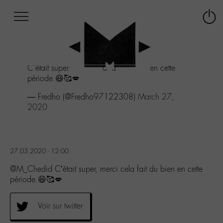
Afficher
Panneau de gestion des cookies
Labo
Connex
-
le
M-
menu
Aller
C'était super, merci cela fait du bien en cette
au
période.😆🥰💋
menu
Aller
— Fredho (@Fredho97122308)
March 27,
au
2020
contenu
Aller
à
la
27.03.2020 - 12:00
recherche
@M_Chedid C’était super, merci cela fait du bien en cette
période.😆🥰💋
Voir sur twitter