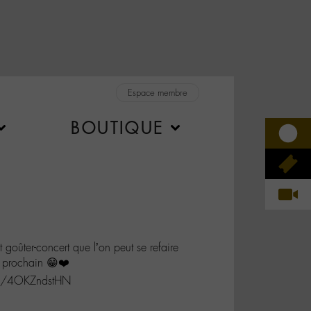
Espace membre
BOUTIQUE
goûter-concert que l’on peut se refaire
u prochain 😁❤️
co/4OKZndstHN