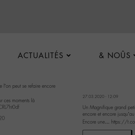
ACTUALITÉS
& NOÛS
 l’on peut se refaire encore
27.03.2020 - 12:09
r ces moments là
CRL7ht0df
Un Magnifique grand petit 
encore et encore jusqu’a
20
Encore une… https://t.