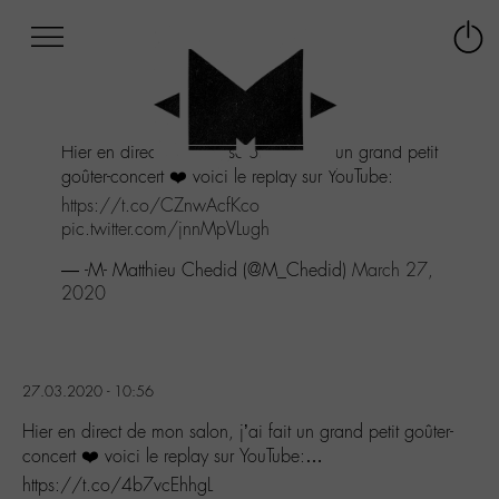
Afficher
Panneau de gestion des cookies
Labo
Connex
-
le
M-
menu
Aller
Hier en direct de mon salon, j’ai fait un grand petit
au
goûter-concert ❤️ voici le replay sur YouTube:
menu
Aller
https://t.co/CZnwAcfKco
au
pic.twitter.com/jnnMpVLugh
contenu
— -M- Matthieu Chedid (@M_Chedid)
March 27,
Aller
2020
à
la
recherche
27.03.2020 - 10:56
Hier en direct de mon salon, j’ai fait un grand petit goûter-
concert ❤️ voici le replay sur YouTube:…
https://t.co/4b7vcEhhgL