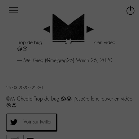
Afficher
Panneau de gestion des cookies
Labo
Connex
-
le
M-
menu
Aller
Trop de bug 😱😭 j'espère le retrouver en vidéo
au
😢😍
menu
Aller
— Mel Greg (@melgreg25)
March 26, 2020
au
contenu
Aller
à
26.03.2020 - 22:20
la
recherche
@M_Chedid Trop de bug 😱😭 j’espère le retrouver en vidéo
😢😍
Voir sur twitter