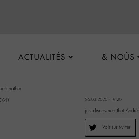
ACTUALITÉS
& NOÛS
randmother
26.03.2020 - 19:20
2020
just discovered that Andr
Voir sur twitter