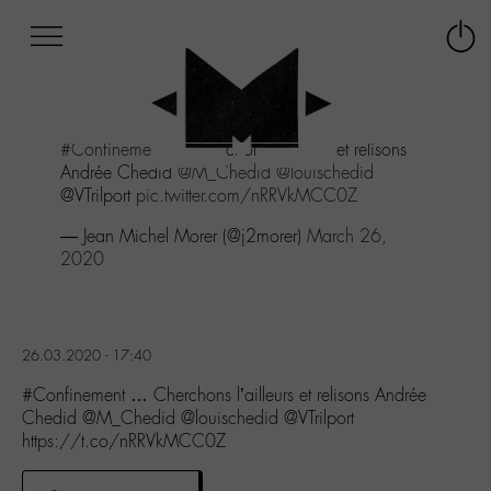
Afficher
Panneau de gestion des cookies
Labo
Connex
-
le
M-
menu
Aller
#Confinement
... Cherchons l'ailleurs et relisons
au
Andrée Chedid
@M_Chedid
@louischedid
menu
@VTrilport
pic.twitter.com/nRRVkMCC0Z
Aller
au
— Jean Michel Morer (@j2morer)
March 26,
contenu
2020
Aller
à
la
recherche
26.03.2020 - 17:40
#Confinement … Cherchons l’ailleurs et relisons Andrée
Chedid @M_Chedid @louischedid @VTrilport
https://t.co/nRRVkMCC0Z