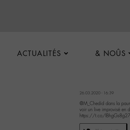
ACTUALITÉS
& NOÛS
26.03.2020 - 16:39
@M_Chedid dans la paum
voir un live improvisé en
https://t.co/IBhgGs8g2