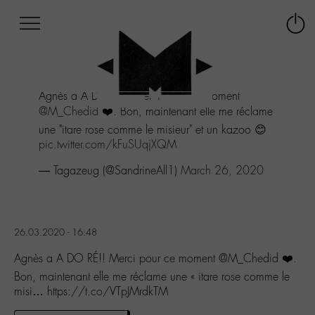
Afficher
Panneau de gestion des cookies
Labo
Connex
-
le
M-
menu
Aller
Agnès a A DO RÉ!! Merci pour ce moment
au
@M_Chedid
❤️. Bon, maintenant elle me réclame
menu
Aller
une "itare rose comme le misieur" et un kazoo 😊
au
pic.twitter.com/kFuSUqjXQM
contenu
— Tagazeug (@SandrineAll1)
March 26, 2020
Aller
à
la
recherche
26.03.2020 - 16:48
Agnès a A DO RÉ!! Merci pour ce moment @M_Chedid ❤️.
Bon, maintenant elle me réclame une « itare rose comme le
misi… https://t.co/VTpJMrdkTM