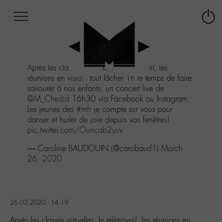
Afficher
Panneau de gestion des cookies
Labo
Connex
-
le
M-
menu
Aller
Après les classes virtuelles, le télétravail, les
au
réunions en visio.. tout lâcher 1h le temps de faire
menu
savourer à nos enfants, un concert live de
Aller
@M_Chedid
16h30 via Facebook ou Instagram.
au
Les jeunes des
#mfr
je compte sur vous pour
contenu
danser et hurler de joie depuis vos fenêtres!
Aller
pic.twitter.com/Ouncab2yuv
à
la
— Caroline BAUDOUIN (@carobaud1)
March
recherche
26, 2020
26.03.2020 - 14:19
Après les classes virtuelles, le télétravail, les réunions en