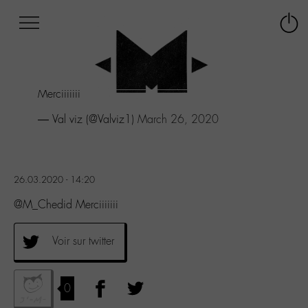
Afficher
Panneau de gestion des cookies
Labo
Connex
-
le
M-
menu
Aller
Merciiiiiii
au
menu
— Val viz (@Valviz1)
March 26, 2020
Aller
au
contenu
Aller
26.03.2020 - 14:20
à
la
@M_Chedid Merciiiiiii
recherche
Voir sur twitter
0