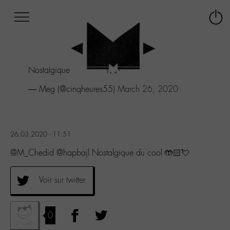
Afficher
Panneau de gestion des cookies
Labo
Connex
-
le
M-
menu
Aller
Nostalgique du cool 🤲🏻💘
au
menu
— Meg (@cinqheures55)
March 26, 2020
Aller
au
contenu
Aller
26.03.2020 - 11:51
à
la
@M_Chedid @hapbajl Nostalgique du cool 🤲🏻💘
recherche
Voir sur twitter
0