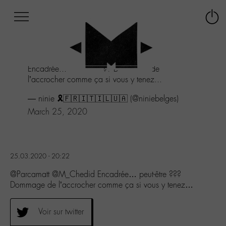
Afficher
Panneau de gestion des cookies
Labo
Connex
-
le
M-
menu
Aller
Encadrée... peut-être ??? Dommage de
au
l’accrocher comme ça si vous y tenez...
menu
Aller
— ninie 🎗️🇫🇷🇮🇹🇮🇱🇺🇦 (@niniebelges)
au
March 25, 2020
contenu
Aller
à
la
recherche
25.03.2020 - 20:22
@Parcamatt @M_Chedid Encadrée… peut-être ???
Dommage de l’accrocher comme ça si vous y tenez…
Voir sur twitter