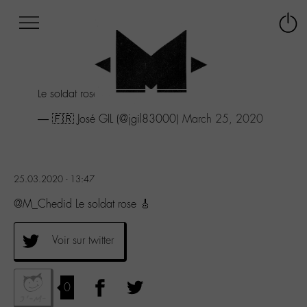
Afficher
Panneau de gestion des cookies
Labo
Connex
-
le
M-
menu
Aller
Le soldat rose 🎸
au
menu
— 🇫🇷 José GIL (@jgil83000)
March 25, 2020
Aller
au
contenu
Aller
25.03.2020 - 13:47
à
la
@M_Chedid Le soldat rose 🎸
recherche
Voir sur twitter
0