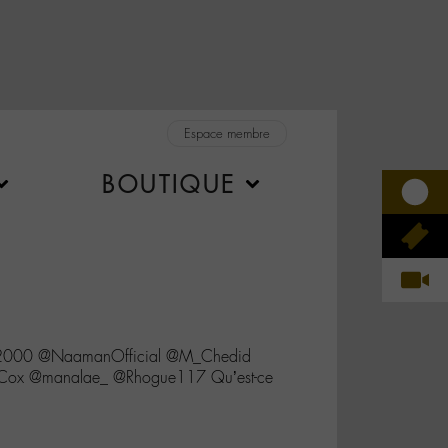
Espace membre
BOUTIQUE
n62000 @NaamanOfficial @M_Chedid
_Cox @manalae_ @Rhogue117 Qu’est-ce