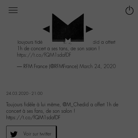
Afficher
Panneau de gestion des cookies
Labo
Connex
-
le
M-
menu
Aller
Toujours fidèle à lui même,
@M_Chedid
a offert
au
1h de concert à ses fans, de son salon !
menu
https://t.co/fQM1sdafDF
Aller
au
— RFM France (@RFMFrance)
March 24, 2020
contenu
Aller
à
la
24.03.2020 - 21:00
recherche
Toujours fidèle à lui même, @M_Chedid a offert 1h de
concert à ses fans, de son salon !
https://t.co/fQM1sdafDF
Voir sur twitter