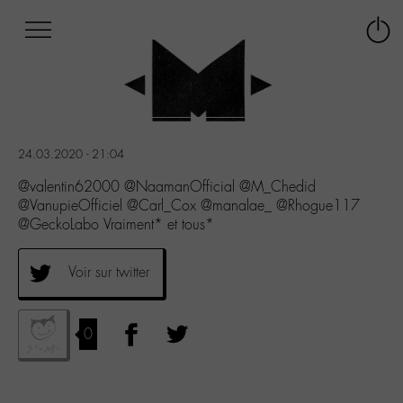
Afficher
Panneau de gestion des cookies
Labo
Connex
-
le
M-
menu
Aller
au
menu
24.03.2020 - 21:04
Aller
au
@valentin62000 @NaamanOfficial @M_Chedid
contenu
@VanupieOfficiel @Carl_Cox @manalae_ @Rhogue117
Aller
@GeckoLabo Vraiment* et tous*
à
la
Voir sur twitter
recherche
0