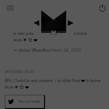
Afficher
Panneau de gestion des cookies
Labo
Connex
-
le
M-
menu
Aller
Je serai présente :) Le soldat Rose ❤️ la bonne
au
menu
étoile 🌟 😊 ❤️
Aller
au
— douloui (@sandloui)
March 24, 2020
contenu
Aller
à
la
24.03.2020 - 20:02
recherche
@M_Chedid Je serai présente :) Le soldat Rose ❤️ la bonne
étoile 🌟 😊 ❤️
Voir sur twitter