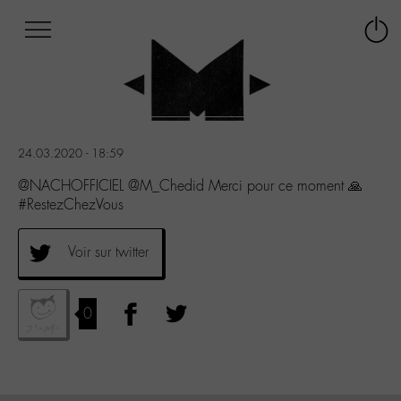
Afficher
Panneau de gestion des cookies
Labo
Connex
-
le
M-
menu
Aller
au
menu
24.03.2020 - 18:59
Aller
au
@NACHOFFICIEL @M_Chedid Merci pour ce moment 🙏
contenu
#RestezChezVous
Aller
à
Voir sur twitter
la
recherche
0