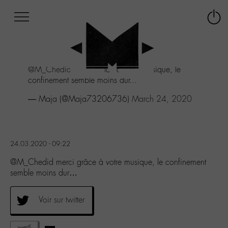
Afficher
Panneau de gestion des cookies
Labo
Connex
-
le
M-
menu
Aller
@M_Chedid
merci grâce à votre musique, le
au
confinement semble moins dur...
menu
Aller
— Maja (@Maja73206736)
March 24, 2020
au
contenu
Aller
à
24.03.2020 - 09:22
la
recherche
@M_Chedid merci grâce à votre musique, le confinement
semble moins dur…
Voir sur twitter