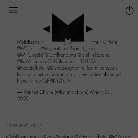
Afficher
Panneau de gestion des cookies
Labo
Connex
-
le
M-
menu
Aller
Mobilisons nous!
@JarryAtypique
@Arthur_Officiel
au
@MPokora
@shymofficiel
@amel_bent
menu
@M_Chedid
@Cyrilhanouna
@phil_lellouche
Aller
@IrisMittenaereO
@Slimaneoff
@VITAA
au
@cauetofficiel
@DenisBrogniart
et les influenceurs,
contenu
les gars c’est le moment de prouver votre influence!
Aller
https://t.co/qPPtK3DYsN
à
la
— Karima Charni (@Karimacharni)
March 23,
recherche
2020
23.03.2020 - 09:12
Mobilisons nous! @JarryAtypique @Arthur_Officiel @MPokora