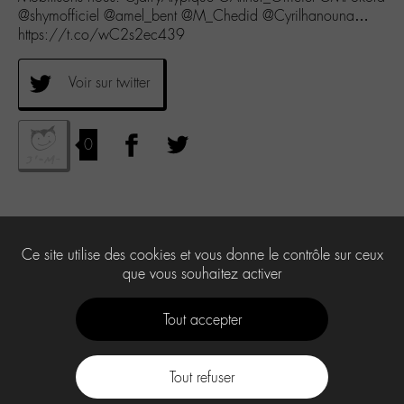
@shymofficiel @amel_bent @M_Chedid @Cyrilhanouna…
https://t.co/wC2s2ec439
Voir sur twitter
0
Ce site utilise des cookies et vous donne le contrôle sur ceux
que vous souhaitez activer
Tout accepter
Tout refuser