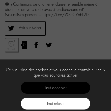
😁🤜Continuons de chanter et danser ensemble même à
distance, on vous aide avec #Lundienchanson💃
Nos artistes pensent… https://t.co/V0GCYbbL2D
Voir sur twitter
0
Ce site utilise des cookies et vous donne le contrôle sur ceux
que vous souhaitez activer
Tout accepter
Tout refuser