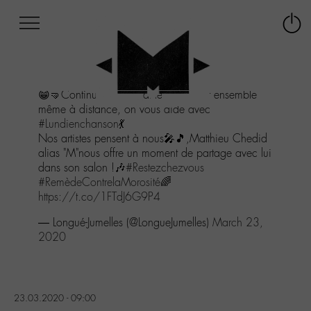
Afficher
Panneau de gestion des cookies
Labo
Connex
-
le
M-
menu
Aller
😁🤜Continuons de chanter et danser ensemble
au
même à distance, on vous aide avec
menu
#Lundienchanson
💃
Aller
Nos artistes pensent à nous🎤🎵,Matthieu Chedid
au
alias "M"nous offre un moment de partage avec lui
contenu
dans son salon !🎶
#Restezchezvous
Aller
#RemèdeContrelaMorosité
🌈
à
https://t.co/1FTdJ6G9P4
la
recherche
— Longué-Jumelles (@LongueJumelles)
March 23,
2020
23.03.2020 - 09:00