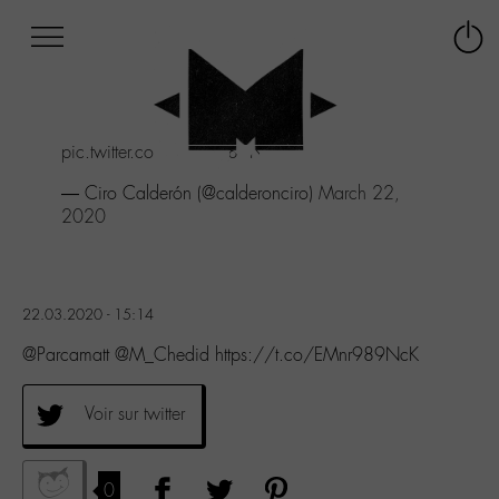
Afficher
Panneau de gestion des cookies
Labo
Connex
-
le
M-
menu
Aller
pic.twitter.com/EMnr989NcK
au
menu
— Ciro Calderón (@calderonciro)
March 22,
Aller
2020
au
contenu
Aller
à
22.03.2020 - 15:14
la
recherche
@Parcamatt @M_Chedid https://t.co/EMnr989NcK
Voir sur twitter
0