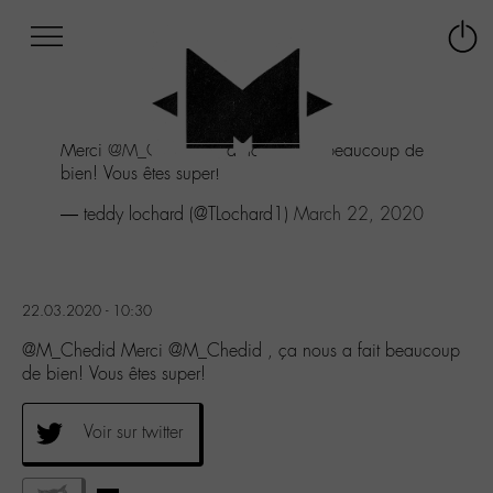
Afficher
Panneau de gestion des cookies
Labo
Connex
-
le
M-
menu
Aller
Merci
@M_Chedid
, ça nous a fait beaucoup de
au
bien! Vous êtes super!
menu
Aller
— teddy lochard (@TLochard1)
March 22, 2020
au
contenu
Aller
à
22.03.2020 - 10:30
la
recherche
@M_Chedid Merci @M_Chedid , ça nous a fait beaucoup
de bien! Vous êtes super!
Voir sur twitter