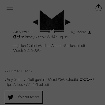
Afficher
Panneau de gestion des cookies
Labo
Connex
-
le
M-
menu
Aller
On y était ! C’était génial ! Merci
@M_Chedid
👏
au
👏😍🎉
https://t.co/WH47NqNeii
menu
Aller
— Julien Caillot Modica-Amore (@juliencaillot)
au
March 22, 2020
contenu
Aller
à
la
22.03.2020 - 09:52
recherche
On y était ! C’était génial ! Merci @M_Chedid 👏👏😍🎉
https://t.co/WH47NqNeii
Voir sur twitter