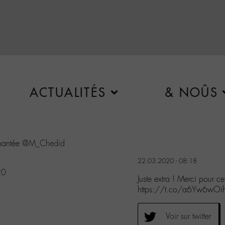
ACTUALITÉS
& NOÛS
chantée
@M_Chedid
22.03.2020 - 08:18
20
Juste extra ! Merci pour
https://t.co/a6Yw6wOi
Voir sur twitter