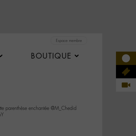
Espace membre
BOUTIQUE
 cette parenthèse enchantée @M_Chedid
hY